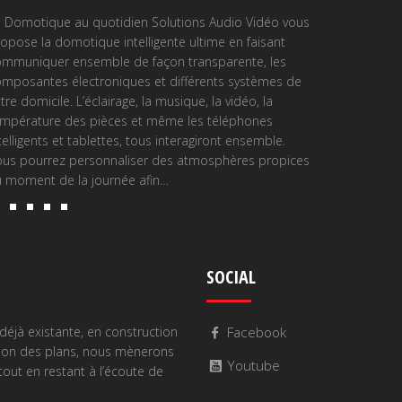
 Domotique au quotidien Solutions Audio Vidéo vous
opose la domotique intelligente ultime en faisant
ommuniquer ensemble de façon transparente, les
mposantes électroniques et différents systèmes de
tre domicile. L’éclairage, la musique, la vidéo, la
empérature des pièces et même les téléphones
telligents et tablettes, tous interagiront ensemble.
ous pourrez personnaliser des atmosphères propices
RÉSIDENTIEL
 moment de la journée afin…
Près de 20 ans 
incontesté dans
Solutions Audio
ses connaissanc
SOCIAL
résidentiel. Do
d’ambiance et a
déjà existante,
déjà existante, en construction
Facebook
ion des plans, nous mènerons
Youtube
out en restant à l’écoute de