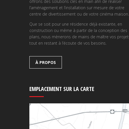
offrons des solutions clés en main afin de réaliser
l’aménagement et l’installation sur mesure de votre
centre de divertissement ou de votre cinéma maison.
Que se soit pour une résidence déjà existante, en
construction ou même à partir de la conception des
plans, nous mènerons de mains de maître vos projet
tout en restant à l’écoute de vos besoins.
À PROPOS
EMPLACEMENT SUR LA CARTE