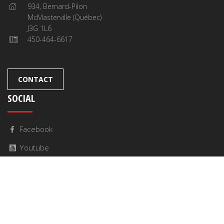
934, Bernard-Pilon
McMasterville (Québec)
J3G 1L6
450-464-6617
CONTACT
SOCIAL
Facebook
Youtube
© 2016 Solutions Audio Vidéo